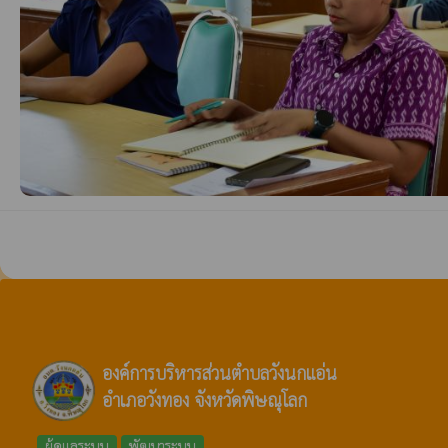
องค์การบริหารส่วนตำบลวังนกแอ่น
อำเภอวังทอง จังหวัดพิษณุโลก
ผู้ดูแลระบบ
พัฒนาระบบ