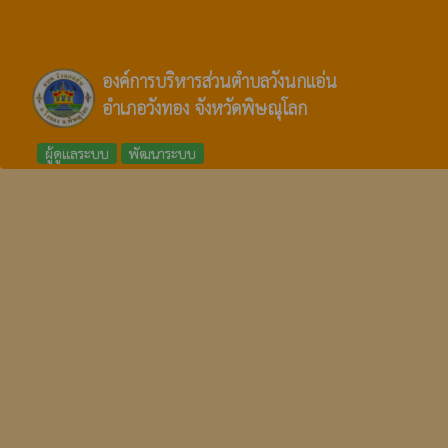
องค์การบริหารส่วนตำบลวังนกแอ่น
อำเภอวังทอง จังหวัดพิษณุโลก
ผู้ดูแลระบบ
พัฒนาระบบ