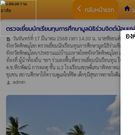
arrow_back_ios
home
กลับหน้าแรก
เ
ตรวจเยี่ยมนักเรียนทุนการศึกษามูลนิธิร่วมจิตต์น้อมเ
อง
วันจันทร์ที่ 17 มีนาคม 2568 เวลา 14.30 น. นายชัยยนต์ มาไช
description
จังหวัดพิษณุโลก ตรวจเยี่ยมนักเรียนทุนการศึกษามูลนิธิร่วมจิตต์น้
จังหวัดพิษณุโลก/ประธานแม่บ้านมหาดไทยจังหวัดพิษณุโลก และคณะ ลงพื
ท้องที่ ผู้นำท้องถิ่น ฯลฯ ร่วมลงพื้นที่ตรวจเยี่ยมนักเรียนทุน ในพื้
ด.ช.พีรพัฒน์ การะเกตุ ชั้น ม.3 โรงเรียนสฤษดิ์เสนาพิทยาคม เริ่มรับ
ชุมชน สถานศึกษาให้ความดูแลใกล้ชิด เด็กๆมีสุขภาพกายใจดีและมีความม
admin
person