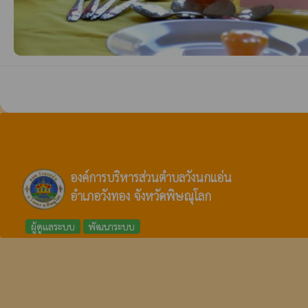
องค์การบริหารส่วนตำบลวังนกแอ่น
อำเภอวังทอง จังหวัดพิษณุโลก
ผู้ดูแลระบบ
พัฒนาระบบ