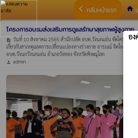
arrow_back_ios
home
กลับหน้าแรก
เ
โครงการอบรมส่งเสริมการดูแลรักษาสุขภาพผู้สูงอายุ
อง
วันที่ 10 สิงหาคม 2565 สำนักปลัด อบต.วังนกแอ่น จัดโครงการอบร
description
เกี่ยวกับสาเหตุและการเปลี่ยนแปลงทางร่างกาย อารมณ์ จิตใจ การออ
อบต.วังนกวังนกแอ่น อำเภอวังทอง จังหวัดพิษณุโลก
admin
person