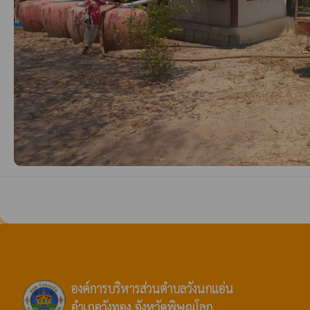
องค์การบริหารส่วนตำบลวังนกแอ่น
อำเภอวังทอง จังหวัดพิษณุโลก