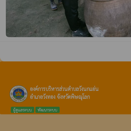
องค์การบริหารส่วนตำบลวังนกแอ่น
อำเภอวังทอง จังหวัดพิษณุโลก
ผู้ดูแลระบบ
พัฒนาระบบ