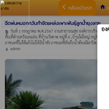
arrow_back_ios
home
กลับหน้าแรก
เ
ฉีดพ่นหมอกควันกำจัดแหล่งเพาะพันธุ์ลูกน้ำยุงลาย
อง
วันที่ 1 กรกฎาคม พ.ศ.2567 งานสาธารณสุข องค์การบริหารส่วนตำบ
description
พื้นที่ตำบลวังนกแอ่น ที่บ้านวังตาด หมู่ที่ 6 ,บ้านใผ่ใหญ่ หมู่ที่
ภาชนะที่ไม่ใช้แล้วไม่ให้มีน้ำขัง ภาชนะที่กักเก็บน้ำต้องมีฝาปิด เปลี
admin
person