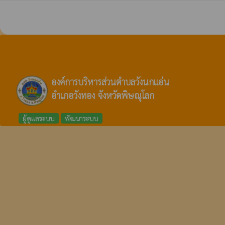
องค์การบริหารส่วนตำบลวังนกแอ่น
อำเภอวังทอง จังหวัดพิษณุโลก
ผู้ดูแลระบบ
พัฒนาระบบ