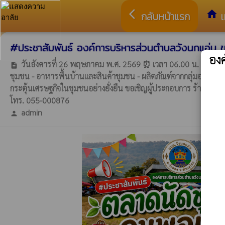
arrow_back_ios
home
กลับหน้าแรก
เ
#ประชาสัมพันธ์ องค์การบริหารส่วนตำบลวังนกแอ่น ข
อง
วันอังคารที่ 26 พฤษภาคม พ.ศ. 2569 ⏰ เวลา 06.00 น. เป็นต้
description
ชุมชน - อาหารพื้นบ้านและสินค้าชุมชน - ผลิตภัณฑ์จากกลุ่มอาชีพ -
กระตุ้นเศรษฐกิจในชุมชนอย่างยั่งยืน ขอเชิญผู้ประกอบการ ร้านค้า
โทร. 055-000876
admin
person