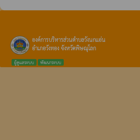
องค์การบริหารส่วนตำบลวังนกแอ่น
อำเภอวังทอง จังหวัดพิษณุโลก
ผู้ดูแลระบบ
พัฒนาระบบ