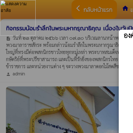
arrow_back_ios
home
กลับหน้าแรก
เ
กิจกรรมน้อมรำลึกในพระมหากรุณาธิคุณ เนื่องในวั
อง
วันที่ ๒๓ ตุลาคม ๒๕๖๖ เวลา ๐๗.๓๐ บริเวณลานหน้าพระบรมราชานุ
description
พวงมาลาราชสักระ พร้อมกล่าวน้อมรำลึกในพระมหากรุณาธิคุณ เนื่อง
ใหญ่ที่ทรงมีต่อพสกนิกรชาวไทยทุกหมู่เหล่า พระบาทสมเด็จพระจุลจอ
กษัตริย์ที่พระปรีชาสามารถ และเป็นที่รักยิ่งของพสกนิกรไทย สมกั
ข้าราชการ และหน่วยงานต่าง ๆ จะวางพวงมาลาดอกไม้สดสีชมพูอันเ
admin
person