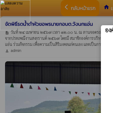
arrow_back_ios
home
กลับหน้าแรก
เ
จัดพิธีรดน้ำดำหัวขอพรนายกอบต.วังนกแอ่น
อง
วันที่ ๒๔ เมษายน ๒๕๖๗ เวลา ๑๒.๐๐ น. ณ ลานจอดรถใหญ่ องค์
description
จากประเพณีงานสงกรานต์ ๒๕๖๗ โดยมี สมาชิกองค์การบริหารส่วนตำบลว
แอ่น ร่วมกิจกรรม เพื่อความเป็นสิริมงคลแก่ตนเอง และเป็นการรักษ
admin
person