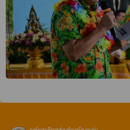
องค์การบริหารส่วนตำบลวังนกแอ่น