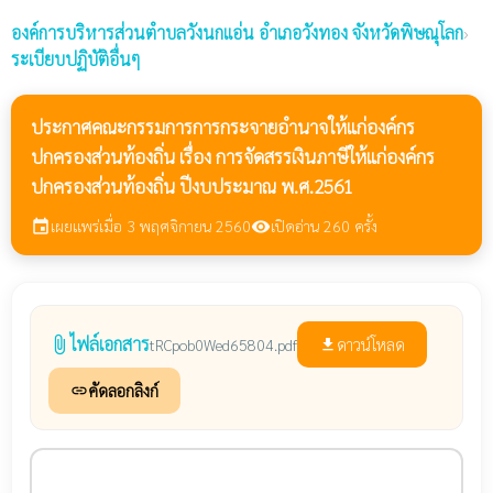
องค์การบริหารส่วนตำบลวังนกแอ่น
อำเภอวังทอง จังหวัดพิษณุโลก
›
ระเบียบปฏิบัติอื่นๆ
ประกาศคณะกรรมการการกระจายอำนาจให้แก่องค์กร
ปกครองส่วนท้องถิ่น เรื่อง การจัดสรรเงินภาษีให้แก่องค์กร
ปกครองส่วนท้องถิ่น ปีงบประมาณ พ.ศ.2561
เผยแพร่เมื่อ 3 พฤศจิกายน 2560
เปิดอ่าน 260 ครั้ง
event
visibility
ไฟล์เอกสาร
attach_file
ดาวน์โหลด
tRCpob0Wed65804.pdf
file_download
คัดลอกลิงก์
link