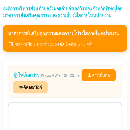
องค์การบริหารส่วนตำบลวังนกแอ่น
อำเภอวังทอง จังหวัดพิษณุโลก
›
มาตรการส่งเสริมคุณธรรมและความโปร่งใสภายในหน่วยงาน
มาตรการส่งเสริมคุณธรรมและความโปร่งใสภายในหน่วยงาน
เผยแพร่เมื่อ 1 ตุลาคม 2564
เปิดอ่าน 243 ครั้ง
event
visibility
ไฟล์เอกสาร
attach_file
ดาวน์โหลด
U9FyqoKWed100305.pdf
file_download
คัดลอกลิงก์
link