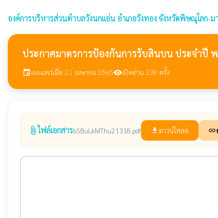
องค์การบริหารส่วนตำบลวังนกแอ่น
อำเภอวังทอง จังหวัดพิษณุโลก
›
มา
ประกาศมาตรการป้องกันการรับสินบน ประจำปี พ
เผยแพร่เมื่อ 21 เมษายน 2565
เปิดอ่าน 238 ครั้ง
event
visibility
ไฟล์เอกสาร
attach_file
ดาวน์โหลด
bSBuLkMThu21318.pdf
file_download
link