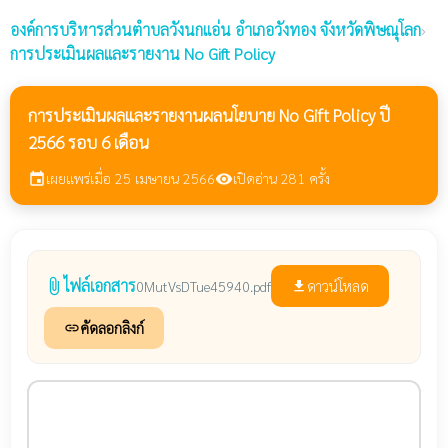
องค์การบริหารส่วนตำบลวังนกแอ่น
อำเภอวังทอง จังหวัดพิษณุโลก
›
การประเมินผลและรายงาน No Gift Policy
การประเมินผลและรายงานผลนโยบาย No Gift Policy ปี
2566 รอบ 6 เดือน
เผยแพร่เมื่อ 25 เมษายน 2566
เปิดอ่าน 281 ครั้ง
event
visibility
ไฟล์เอกสาร
attach_file
ดาวน์โหลด
0MutVsDTue45940.pdf
file_download
คัดลอกลิงก์
link