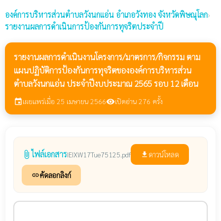
องค์การบริหารส่วนตำบลวังนกแอ่น
อำเภอวังทอง จังหวัดพิษณุโลก
›
รายงานผลการดำเนินการป้องกันการทุจริตประจำปี
รายงานผลการดำเนินงานโครงการ/มาตรการ/กิจกรรม ตาม
แผนปฏิบัติการป้องกันการทุจริตขององค์การบริหารส่วน
ตำบลวังนกแอ่น ประจำปีงบประมาณ 2565 รอบ 12 เดือน
เผยแพร่เมื่อ 25 เมษายน 2566
เปิดอ่าน 276 ครั้ง
event
visibility
ไฟล์เอกสาร
attach_file
ดาวน์โหลด
IEIXW17Tue75125.pdf
file_download
คัดลอกลิงก์
link