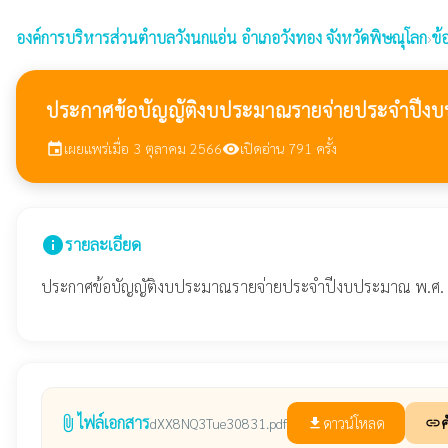
องค์การบริหารส่วนตำบลวังนกแอ่น
อำเภอวังทอง จังหวัดพิษณุโลก
›
ข้
ประกาศข้อบัญญัติงบประมาณรายจ่ายประจำปีงบ
เผยแพร่เมื่อ 3 ตุลาคม 2566
เปิดอ่าน 791 ครั้ง
event
visibility
info
รายละเอียด
ประกาศข้อบัญญัติงบประมาณรายจ่ายประจำปีงบประมาณ พ.ศ.
ไฟล์เอกสาร
attach_file
ดาวน์โหลด
ค
dXX8NQ3Tue30831.pdf
file_download
link