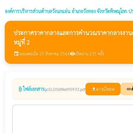
องค์การบริหารส่วนตำบลวังนกแอ่น
อำเภอวังทอง จังหวัดพิษณุโลก
›
ปร
ประกาศราคากลางและการคำนวณราคากลางงานก่อสร้
หมู่ที่ 2
เผยแพร่เมื่อ 25 สิงหาคม 2564
เปิดอ่าน 235 ครั้ง
event
visibility
ไฟล์เอกสาร
attach_file
ดาวน์โหลด
ค
goSLDSbWed90933.pdf
file_download
link