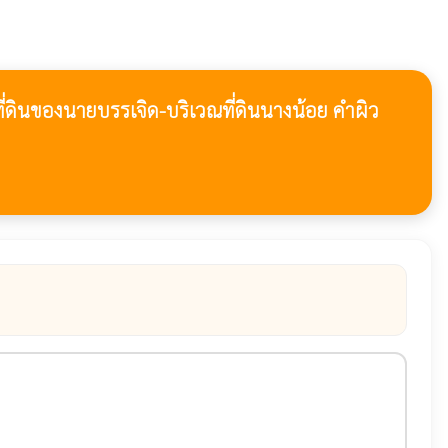
ินของนายบรรเจิด-บริเวณที่ดินนางน้อย คำผิว