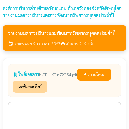
องค์การบริหารส่วนตำบลวังนกแอ่น
อำเภอวังทอง จังหวัดพิษณุโลก
›
รายงานผลการบริหารและการพัฒนาทรัพยากรบุคคลประจำปี
รายงานผลการบริหารและพัฒนาทรัพยากรบุคคลประจำปี
เผยแพร่เมื่อ 9 มกราคม 2567
เปิดอ่าน 219 ครั้ง
event
visibility
ไฟล์เอกสาร
attach_file
ดาวน์โหลด
hkTEuLKTue72254.pdf
file_download
คัดลอกลิงก์
link