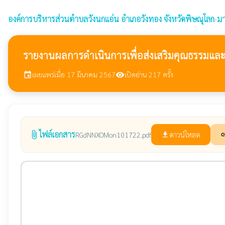
องค์การบริหารส่วนตำบลวังนกแอ่น
อำเภอวังทอง จังหวัดพิษณุโลก
›
มา
รายงานผลการดำเนินการเพื่อส่งเสริมคุณธรรมแล
เผยแพร่เมื่อ 17 มีนาคม 2567
เปิดอ่าน 217 ครั้ง
event
visibility
ไฟล์เอกสาร
attach_file
ดาวน์โหลด
RGdNNXOMon101722.pdf
file_download
li