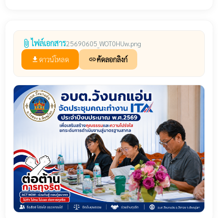
ไฟล์เอกสาร
attach_file
25690605_WOT0HUw.png
ดาวน์โหลด
คัดลอกลิงก์
file_download
link