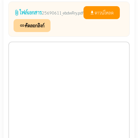
ไฟล์เอกสาร
attach_file
ดาวน์โหลด
25690611_ebdwRry.pdf
file_download
คัดลอกลิงก์
link