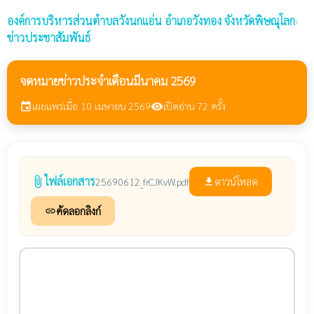
องค์การบริหารส่วนตำบลวังนกแอ่น
อำเภอวังทอง จังหวัดพิษณุโลก
›
ข่าวประชาสัมพันธ์
จดหมายข่าวประจำเดือนมีนาคม 2569
เผยแพร่เมื่อ 10 เมษายน 2569
เปิดอ่าน 72 ครั้ง
event
visibility
ไฟล์เอกสาร
attach_file
ดาวน์โหลด
25690612_frCJKvW.pdf
file_download
คัดลอกลิงก์
link