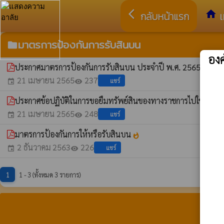
arrow_back_ios
home
กลับหน้าแรก
เ
มาตรการป้องกันการรับสินบน
folder
อง
ประกาศมาตรการป้องกันการรับสินบน ประจำปี พ.ศ. 2565
whatshot
21 เมษายน 2565
237
แชร์
event
visibility
ประกาศข้อปฏิบัติในการขอยืมทรัพย์สินของทางราชการไปใช้ในการ
21 เมษายน 2565
248
แชร์
event
visibility
มาตรการป้องกันการให้หรือรับสินบน
whatshot
2 ธันวาคม 2563
226
แชร์
event
visibility
1
1 - 3 (ทั้งหมด 3 รายการ)