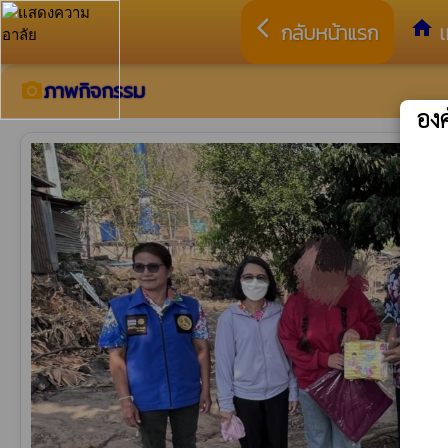
arrow_back_ios
home
กลับหน้าแรก
เ
ภาพกิจกรรม
camera_alt
อง