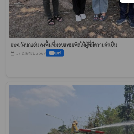
อบต.วังนกแอ่น ลงพื้นที่มอบแพมเพิสให้ผู้ที่มีความจำเป็น
17 เมษายน 2569
แชร์
calendar_today