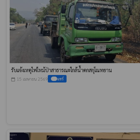
รับแจ้งเหตุไฟไหม้ป่าสาธารณะใกล้น้ำตกสกุโณทยาน
15 เมษายน 2569
แชร์
calendar_today