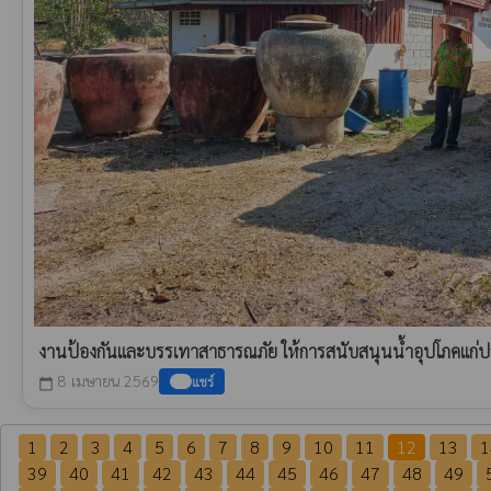
งานป้องกันและบรรเทาสาธารณภัย ให้การสนับสนุนน้ำอุปโภคแก่ป
8 เมษายน 2569
แชร์
calendar_today
1
2
3
4
5
6
7
8
9
10
11
12
13
1
39
40
41
42
43
44
45
46
47
48
49