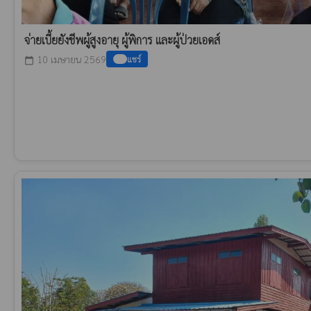
จ่ายเบี้ยยังชีพผู้สูงอายุ ผู้พิการ และผู้ป่วยเอดส์
10 เมษายน 2569
แชร์
calendar_today