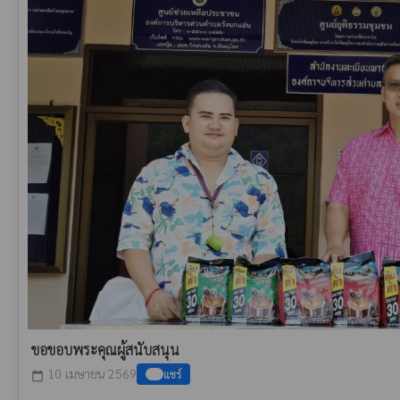
ขอขอบพระคุณผู้สนับสนุน
10 เมษายน 2569
แชร์
calendar_today