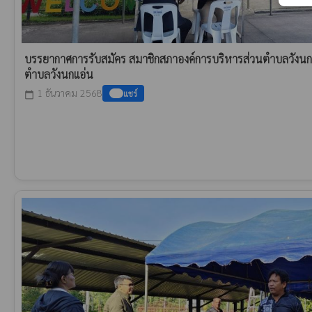
บรรยากาศการรับสมัคร สมาชิกสภาองค์การบริหารส่วนตำบลวังนก
ตำบลวังนกแอ่น
1 ธันวาคม 2568
แชร์
calendar_today