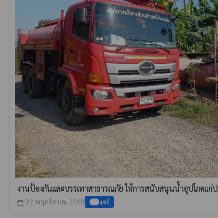
งานป้องกันและบรรเทาสาธารณภัย ให้การสนับสนุนน้ำอุปโภคแก่ป
27 พฤศจิกายน 2568
แชร์
calendar_today