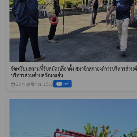
จัดเตรียมสถานที่รับสมัครเลือกตั้ง สมาชิกสภาองค์การบริหารส่ว
บริหารส่วนตำบลวังนกแอ่น
28 พฤศจิกายน 2568
แชร์
calendar_today