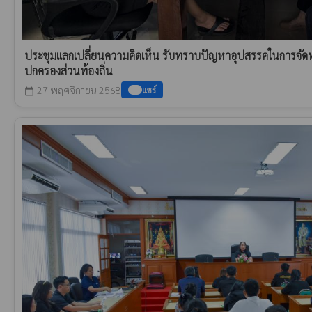
ประชุมแลกเปลี่ยนความคิดเห็น รับทราบปัญหาอุปสรรคในการจัดท
ปกครองส่วนท้องถิ่น
27 พฤศจิกายน 2568
แชร์
calendar_today