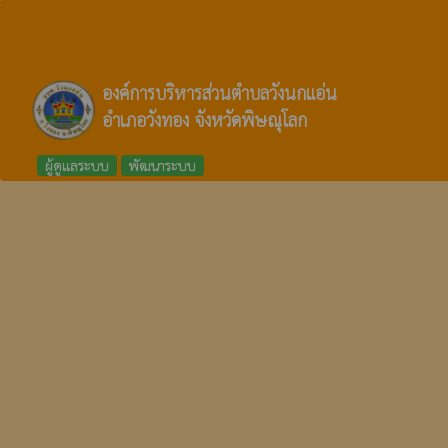
องค์การบริหารส่วนตำบลวังนกแอ่น
อำเภอวังทอง จังหวัดพิษณุโลก
ผู้ดูแลระบบ
พัฒนาระบบ