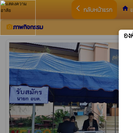
arrow_back_ios
home
กลับหน้าแรก
เ
ภาพกิจกรรม
camera_alt
อง