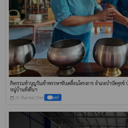
กิจกรรมทำบุญวันเข้าพรรษาขับเคลื่อนโครงการ อำเภอบำบัดทุกข์ บำ
หมู่บ้านยั่งยืนฯ
22 กันยายน 2566
แชร์
calendar_today