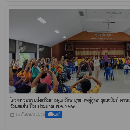
โครงการอบรมส่งเสริมการดูแลรักษาสุขภาพผู้สูงอายุและวัยทำงา
วังนกแอ่น ปีงบประมาณ พ.ศ. 2566
15 กันยายน 2566
แชร์
calendar_today