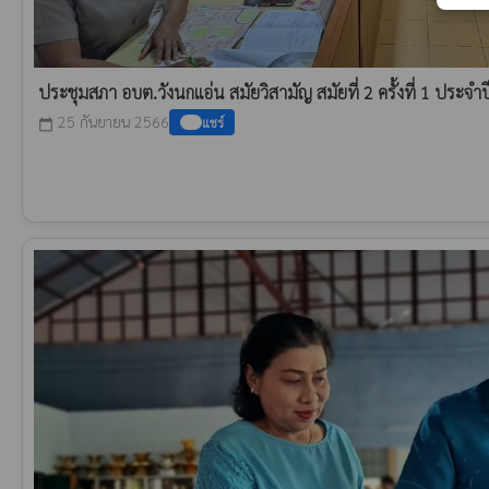
ประชุมสภา อบต.วังนกแอ่น สมัยวิสามัญ สมัยที่ 2 ครั้งที่ 1 ประจำ
25 กันยายน 2566
แชร์
calendar_today