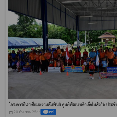
โครงการกีฬาเชื่อมความสัมพันธ์ ศูนย์พัฒนาเด็กเล็กในสังกัด ปร
20 กันยายน 2566
แชร์
calendar_today