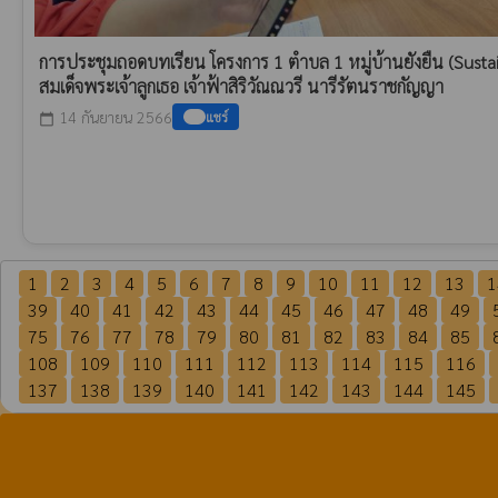
การประชุมถอดบทเรียน โครงการ 1 ตำบล 1 หมู่บ้านยังยืน (Sustain
สมเด็จพระเจ้าลูกเธอ เจ้าฟ้าสิริวัณณวรี นารีรัตนราชกัญญา
14 กันยายน 2566
แชร์
calendar_today
1
2
3
4
5
6
7
8
9
10
11
12
13
1
39
40
41
42
43
44
45
46
47
48
49
75
76
77
78
79
80
81
82
83
84
85
108
109
110
111
112
113
114
115
116
137
138
139
140
141
142
143
144
145