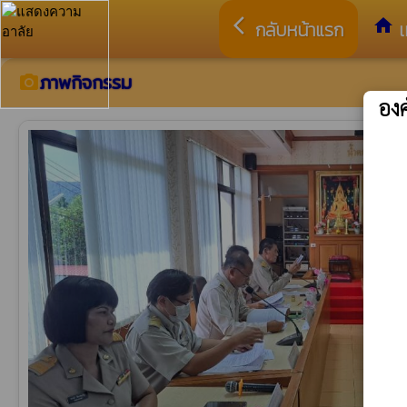
arrow_back_ios
home
กลับหน้าแรก
เ
ภาพกิจกรรม
camera_alt
อง