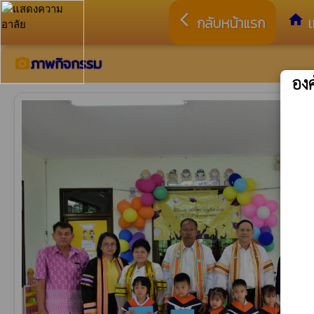
arrow_back_ios
home
กลับหน้าแรก
เ
ภาพกิจกรรม
camera_alt
อง