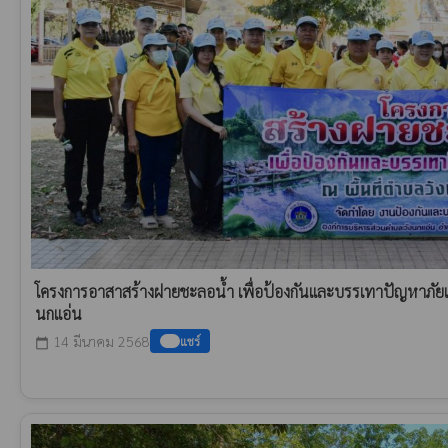
โครงการอาสาสร้างฝายชะลอน้ำ เพื่อป้องกันและบรรเทาปัญหาภัยแล้ง 
นกแอ่น
14 มีนาคม 2568
แชร์
calendar_today