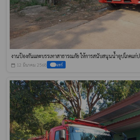
งานป้องกันและบรรเทาสาธารณภัย ให้การสนับสนุนน้ำอุปโภคแก
12 มีนาคม 2568
แชร์
calendar_today