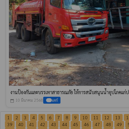
งานป้องกันและบรรเทาสาธารณภัย ให้การสนับสนุนน้ำอุปโภคแก
10 มีนาคม 2568
แชร์
calendar_today
1
2
3
4
5
6
7
8
9
10
11
12
13
1
39
40
41
42
43
44
45
46
47
48
49