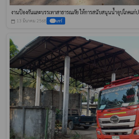
งานป้องกันและบรรเทาสาธารณภัย ให้การสนับสนุนน้ำอุปโภคแก
13 มีนาคม 2568
แชร์
calendar_today