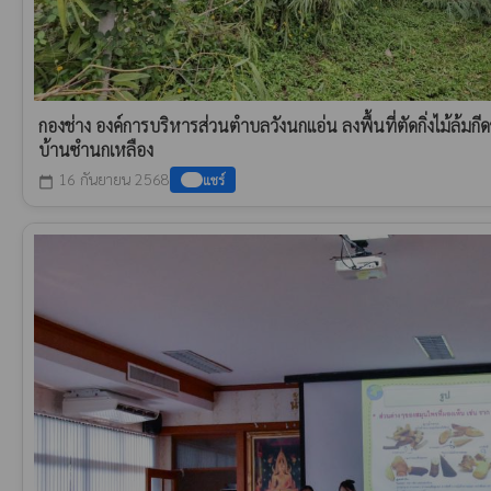
กองช่าง องค์การบริหารส่วนตำบลวังนกแอ่น ลงพื้นที่ตัดกิ่งไม้ล้มกีด
บ้านซำนกเหลือง
16 กันยายน 2568
แชร์
calendar_today