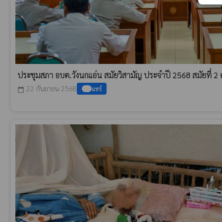
ประชุมสภา อบต.วังนกแอ่น สมัยวิสามัญ ประจำปี 2568 สมัยที่ 2 ครั
22 กันยายน 2568
แชร์
calendar_today