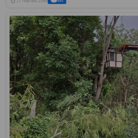
17 กันยายน 2568
แชร์
calendar_today