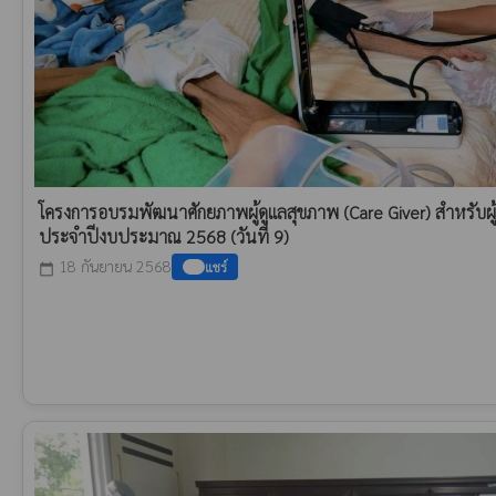
โครงการอบรมพัฒนาศักยภาพผู้ดูแลสุขภาพ (Care Giver) สำหรับผู้ท
ประจำปีงบประมาณ 2568 (วันที่ 9)
18 กันยายน 2568
แชร์
calendar_today