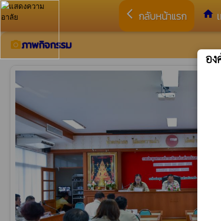
arrow_back_ios
home
กลับหน้าแรก
เ
ภาพกิจกรรม
camera_alt
อง