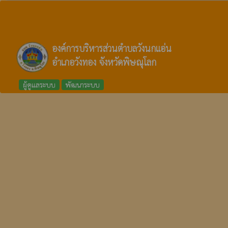
องค์การบริหารส่วนตำบลวังนกแอ่น
อำเภอวังทอง จังหวัดพิษณุโลก
ผู้ดูแลระบบ
พัฒนาระบบ