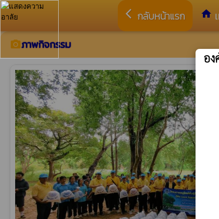
arrow_back_ios
home
กลับหน้าแรก
เ
ภาพกิจกรรม
camera_alt
อง