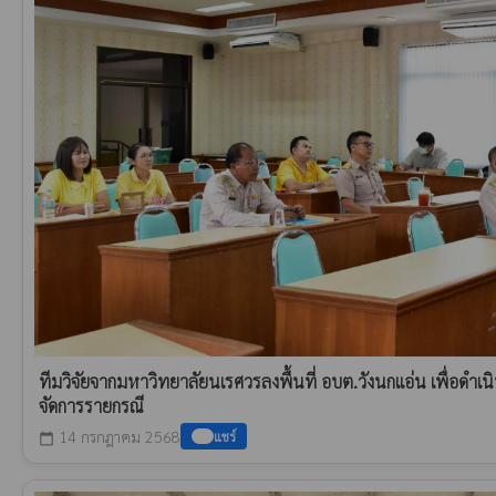
ทีมวิจัยจากมหาวิทยาลัยนเรศวรลงพื้นที่ อบต.วังนกแอ่น เพื่อดำ
จัดการรายกรณี
14 กรกฎาคม 2568
แชร์
calendar_today