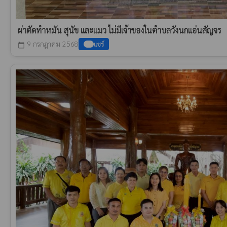
ผ่าตัดทำหมัน สุนัข และแมว ไม่มีเจ้าของในตำบลวังนกแอ่นสัญจร
9 กรกฎาคม 2568
แชร์
calendar_today