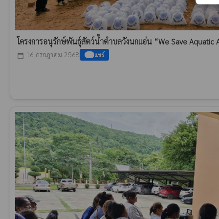
โครงการอนุรักษ์พันธุ์สัตว์น้ำตำบลวังนกแอ่น “We Save Aquat
16 กรกฎาคม 2568
แชร์
calendar_today