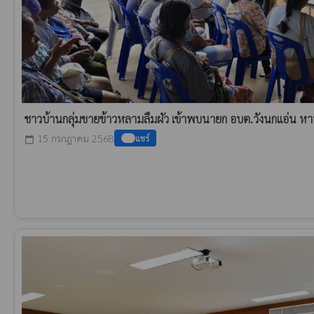
ชาวบ้านกลุ่มขายข้าวหลามลืมผัว เข้าพบนายก อบต.วังนกแอ่น 
15 กรกฎาคม 2568
แชร์
calendar_today