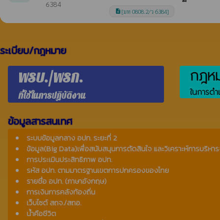
6384
[มท 0808.2/ว 6384]
description
ระเบียบ/กฎหมาย
กฎหมา
พรบ./พรก.
ในการดำเ
ที่ใช้ในการปฏิบัติงาน
ข้อมูลสารสนเทศ
ระบบข้อมูลกลาง อปท. ระยะที่ 2
ข้อมูล(Big Data)เพื่อสนับสนุนการตัดสินใจ และวิเคราะห์การบริหาร
การประเมินประสิทธิภาพ อปท.
รหัส อปท. ตามมาตรฐานเขตการปกครองของไทย
รายชื่อ อปท. (ภาษาอังกฤษ)
การเงินการคลังท้องถิ่น
เว็บไซต์ สถจ./สถอ.
น้ำคือชีวิต