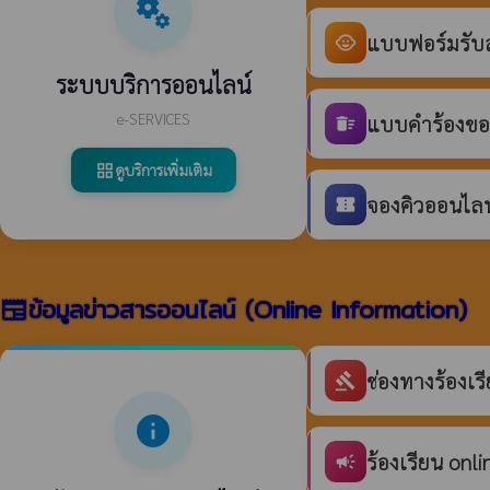
miscellaneous_services
แบบฟอร์มรับสม
child_care
ระบบบริการออนไลน์
e-SERVICES
แบบคำร้องขอร
delete_sweep
ดูบริการเพิ่มเติม
grid_view
จองคิวออนไลน์
confirmation_number
ข้อมูลข่าวสารออนไลน์ (Online Information)
newspaper
ช่องทางร้องเ
gavel
info
ร้องเรียน onli
campaign