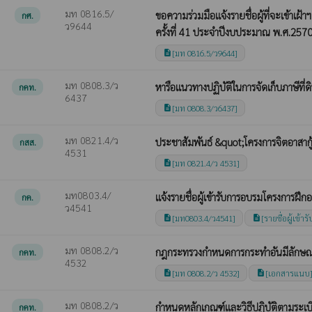
มท 0816.5/
ขอความร่วมมือแจ้งรายชื่อผู้ที่จะเข้า
กศ.
ว9644
ครั้งที่ 41 ประจำปีงบประมาณ พ.ศ.257
[มท 0816.5/ว9644]
description
มท 0808.3/ว
หารือแนวทางปฏิบัติในการจัดเก็บภาษีที่ดิ
กคท.
6437
[มท 0808.3/ว6437]
description
มท 0821.4/ว
ประชาสัมพันธ์ &quot;โครงการจิตอาสากู
กสส.
4531
[มท 0821.4/ว 4531]
description
มท0803.4/
แจ้งรายชื่อผู้เข้ารับการอบรมโครงการฝ
กค.
ว4541
[มท0803.4/ว4541]
[รายชื่อผู้เข้
description
description
มท 0808.2/ว
กฎกระทรวงกำหนดการกระทำอันมีลักษณะ
กคท.
4532
[มท 0808.2/ว 4532]
[เอกสารแนบ
description
description
มท 0808.2/ว
กำหนดหลักเกณฑ์และวิธีปฏิบัติตามระเ
กคท.