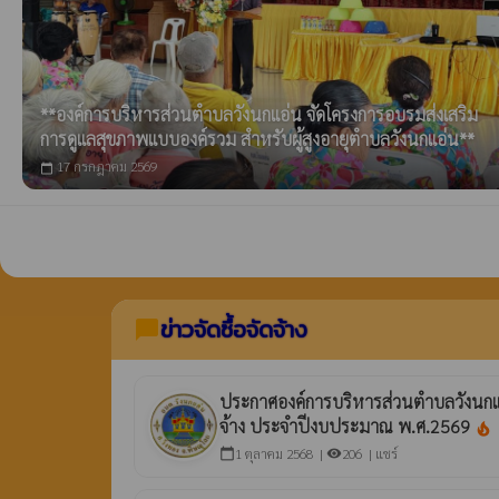
**องค์การบริหารส่วนตำบลวังนกแอ่น จัดโครงการอบรมส่งเสริม
การดูแลสุขภาพแบบองค์รวม สำหรับผู้สูงอายุตำบลวังนกแอ่น**
17 กรกฎาคม 2569
calendar_today
ข่าวจัดซื้อจัดจ้าง
chat_bubble
ประกาศองค์การบริหารส่วนตำบลวังนกแอ่น
จ้าง ประจำปีงบประมาณ พ.ศ.2569
local_fire_department
1 ตุลาคม 2568 |
206 |
แชร์
calendar_today
visibility