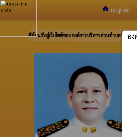
อำเภอวังทอง จังหวัดพิษณุโลก
home
เมนูหลัก
อง
ยินดีต้อนรับสู่เว็บไซต์ของ องค์การบริหารส่วนตำบลวังนกแอ่น