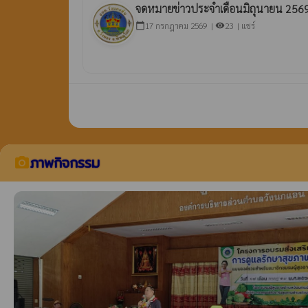
จดหมายข่าวประจำเดือนมิถุนายน 256
17 กรกฎาคม 2569 |
23 |
แชร์
calendar_today
visibility
ภาพกิจกรรม
camera_alt