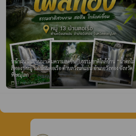
หน้าฝนนี้…ชวนมาเติมความสดชื่นกับธรรมชาติใกล้บ้าน “น้ำตกไผ่
สีทอง” หมู่ 13 บ้านตอเรือ ตำบลวังนกแอ่น อำเภอวังทอง จังหวัด
พิษณุโลก
15 พฤษภาคม 2569
calendar_today