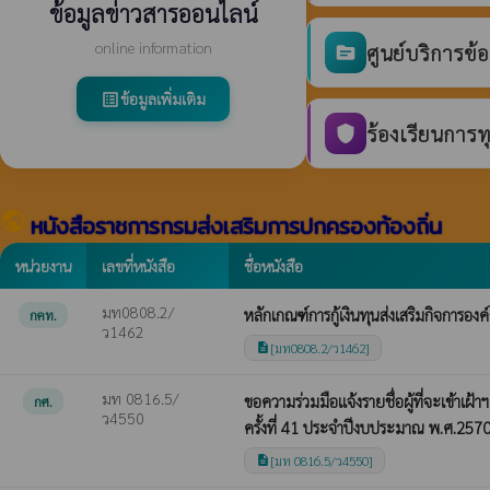
ข้อมูลข่าวสารออนไลน์
online information
ศูนย์บริการข้
source
ข้อมูลเพิ่มเติม
list_alt
ร้องเรียนการท
shield
public
หนังสือราชการกรมส่งเสริมการปกครองท้องถิ่น
หน่วยงาน
เลขที่หนังสือ
ชื่อหนังสือ
มท0808.2/
หลักเกณฑ์การกู้เงินทุนส่งเสริมกิจการอง
กคท.
ว1462
[มท0808.2/ว1462]
description
มท 0816.5/
ขอความร่วมมือแจ้งรายชื่อผู้ที่จะเข้า
กศ.
ว4550
ครั้งที่ 41 ประจำปีงบประมาณ พ.ศ.257
[มท 0816.5/ว4550]
description